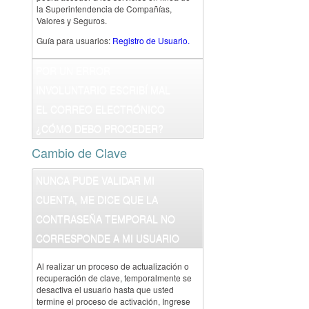
la Superintendencia de Compañías,
Valores y Seguros.
Guía para usuarios:
Registro de Usuario.
POR UN ERROR
INVOLUNTARIO ESCRIBÍ MAL
EL CORREO ELECTRÓNICO
¿CÓMO DEBO PROCEDER?
Cambio de Clave
NUNCA PUDE VALIDAR MI
CUENTA, ME DICE QUE LA
CONTRASEÑA TEMPORAL NO
CORRESPONDE A MI USUARIO
Al realizar un proceso de actualización o
recuperación de clave, temporalmente se
desactiva el usuario hasta que usted
termine el proceso de activación, Ingrese