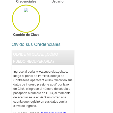
Credenciales
Usuario
Cambio de Clave
Olvidó sus Credenciales
OLVIDÉ MI CLAVE. ¿CÓMO
PUEDO RECUPERARLA?
Ingrese al portal www.supercias.gob.ec,
luego al portal de trámites, debajo de
Contraseña aparecerá el link "Si olvidó sus
datos de ingreso presione aquí" por favor
de Click, e ingrese el número de cédula o
pasaporte o número de RUC, al momento
de aceptar se le enviará un correo a la
cuenta que registró en sus datos con la
clave de ingreso.
Guía para usuario:
Recuperar clave de