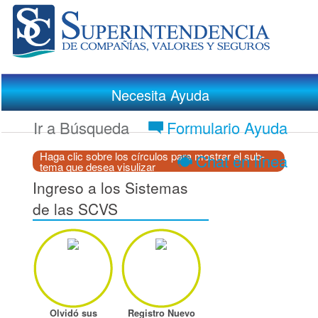
Necesita Ayuda
Ir a Búsqueda
Formulario Ayuda
Haga clic sobre los círculos para mostrar el sub-
Chat en línea
tema que desea visulizar
Ingreso a los Sistemas
de las SCVS
Olvidó sus
Registro Nuevo